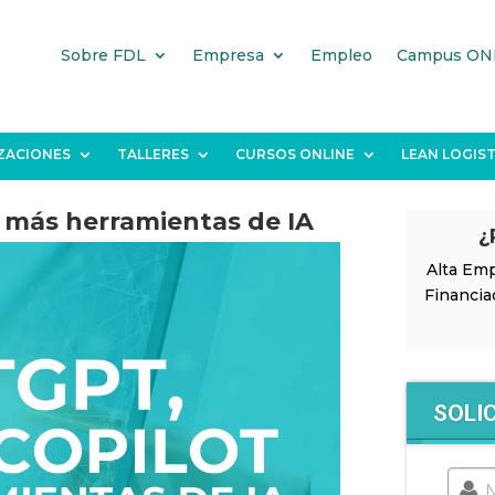
Sobre FDL
Empresa
Empleo
Campus ON
IZACIONES
TALLERES
CURSOS ONLINE
LEAN LOGIST
y más herramientas de IA
¿
Alta Emp
Financia
SOLI