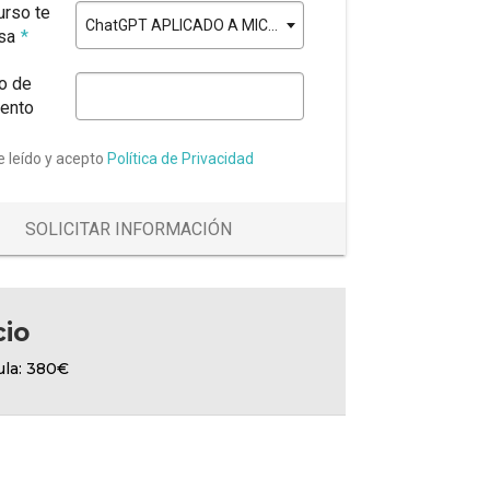
urso te
ChatGPT APLICADO A MICROSOFT 365
esa
*
o de
ento
e leído y acepto
Política de Privacidad
SOLICITAR INFORMACIÓN
cio
ula: 380€