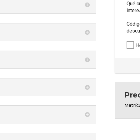
Qué c
inter
Códig
descu
H
Pre
Matríc