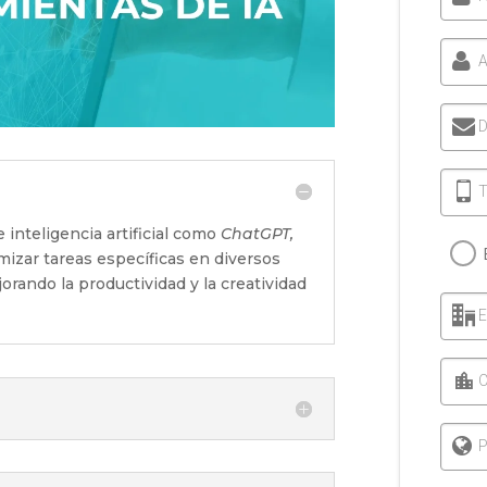
A
D
T
 inteligencia artificial como
ChatGPT,
imizar tareas específicas en diversos
orando la productividad y la creatividad
C
P