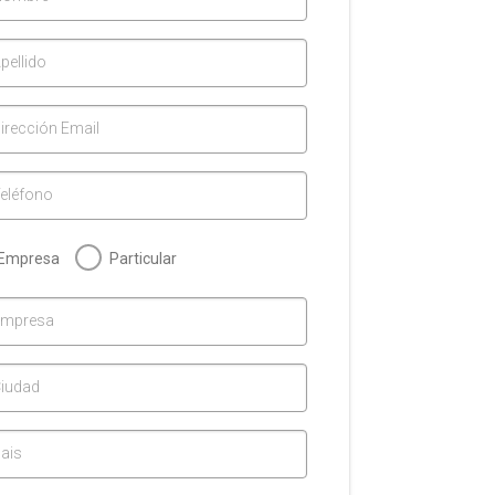
pellido
irección Email
eléfono
Empresa
Particular
Empresa
iudad
ais