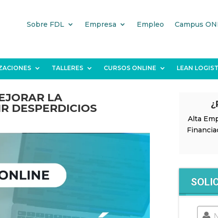
Sobre FDL
Empresa
Empleo
Campus ON
IZACIONES
TALLERES
CURSOS ONLINE
LEAN LOGIST
EJORAR LA
¿
R DESPERDICIOS
Alta Emp
Financia
SOLI