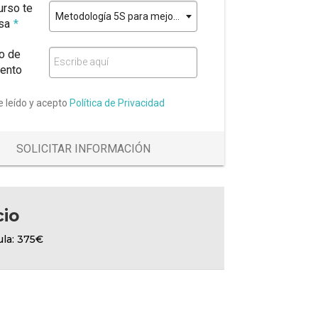
urso te
Metodología 5S para mejorar la productividad y reducir desperdicios
esa
*
o de
Escribe aquí
ento
e leído y acepto
Política de Privacidad
SOLICITAR INFORMACIÓN
cio
ula: 375€