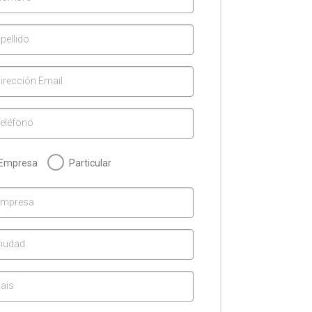
pellido
irección Email
eléfono
Empresa
Particular
Empresa
iudad
ais