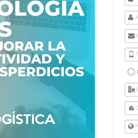
A
D
T
C
P