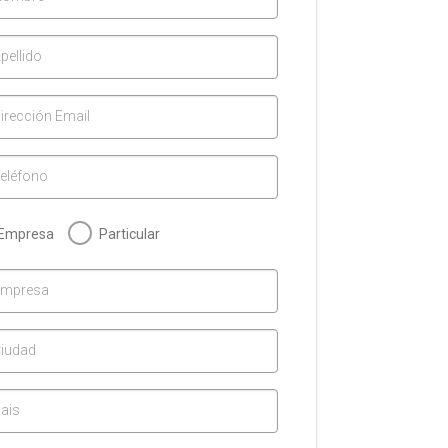
pellido
irección Email
eléfono
Empresa
Particular
Empresa
iudad
ais