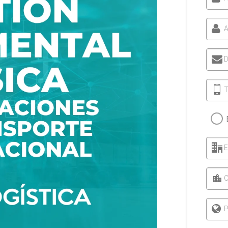
A
D
T
C
P