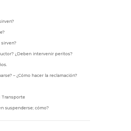
sirven?
e?
 sirven?
ductor? ¿Deben intervenir peritos?
ños.
arse? – ¿Cómo hacer la reclamación?
l Transporte
den suspenderse; cómo?