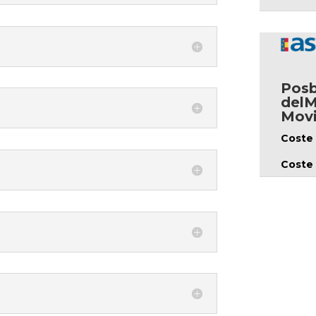
Posb
delM
Movi
Coste 
Coste