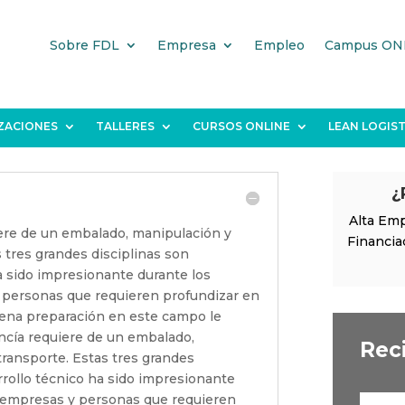
Sobre FDL
Empresa
Empleo
Campus ON
IZACIONES
TALLERES
CURSOS ONLINE
LEAN LOGIST
¿
Alta Emp
ere de un embalado, manipulación y
Financia
s tres grandes disciplinas son
a sido impresionante durante los
 personas que requieren profundizar en
ena preparación en este campo le
ncía requiere de un embalado,
Rec
transporte. Estas tres grandes
rrollo técnico ha sido impresionante
e empresas y personas que requieren