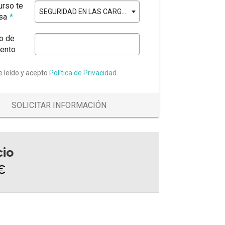
urso te
SEGURIDAD EN LAS CARGAS Y EMBALAJE PARA EL TRANSPORTE
esa
*
o de
ento
e leído y acepto
Política de Privacidad
SOLICITAR INFORMACIÓN
cio
€