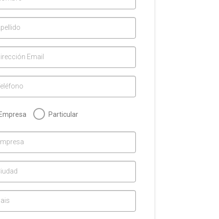
pellido
irección Email
eléfono
Empresa
Particular
Empresa
iudad
ais