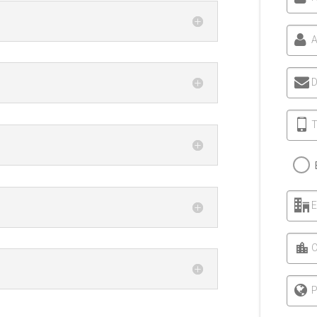
A
D
T
C
P