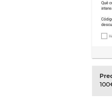
Qué c
inter
Códig
descu
H
Pre
100