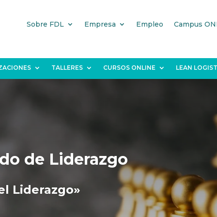
Sobre FDL
Empresa
Empleo
Campus ON
IZACIONES
TALLERES
CURSOS ONLINE
LEAN LOGIST
do de Liderazgo
el Liderazgo»