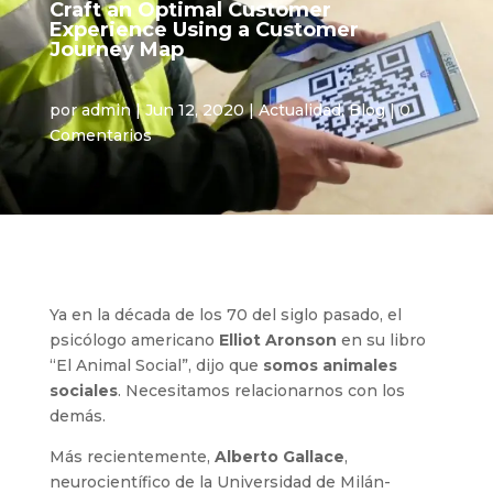
Craft an Optimal Customer
Experience Using a Customer
Journey Map
por
admin
|
Jun 12, 2020
|
Actualidad
,
Blog
|
0
Comentarios
Ya en la década de los 70 del siglo pasado, el
psicólogo americano
Elliot Aronson
en su libro
“El Animal Social”, dijo que
somos animales
sociales
. Necesitamos relacionarnos con los
demás.
Más recientemente,
Alberto Gallace
,
neurocientífico de la Universidad de Milán-