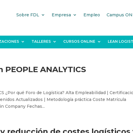
Sobre FDL
Empresa
Empleo
Campus ON
IZACIONES
TALLERES
CURSOS ONLINE
LEAN LOGIST
con PEOPLE ANALYTICS
¿Por qué Foro de Logística? Alta Empleabilidad | Certificaci
enidos Actualizados | Metodología práctica Coste Matrícula
 in Company Fechas...
y reducción de costes logísticos