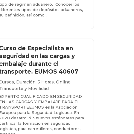
tipo de régimen aduanero. Conocer los
diferentes tipos de depósitos aduaneros,
su definición, así como...
Más info...
Curso de Especialista en
seguridad en las cargas y
embalaje durante el
transporte. EUMOS 40607
Cursos
,
Duración: 5 Horas
,
Online
,
Transporte y Movilidad
EXPERTO CUALIFICADO EN SEGURIDAD
EN LAS CARGAS Y EMBALAJE PARA EL
TRANSPORTEEUMOS es la Asociación
Europea para la Seguridad Logística. En
2020 desarrolló 3 nuevos estándares para
certificar la formación en seguridad
logística, para carretilleros, conductores,