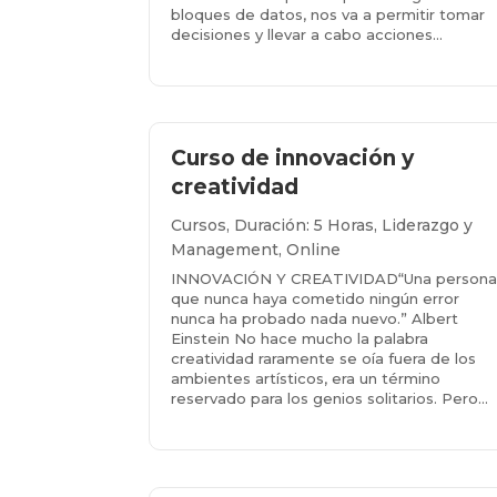
bloques de datos, nos va a permitir tomar
decisiones y llevar a cabo acciones...
Más info...
Curso de innovación y
creatividad
Cursos
,
Duración: 5 Horas
,
Liderazgo y
Management
,
Online
INNOVACIÓN Y CREATIVIDAD“Una person
que nunca haya cometido ningún error
nunca ha probado nada nuevo.” Albert
Einstein No hace mucho la palabra
creatividad raramente se oía fuera de los
ambientes artísticos, era un término
reservado para los genios solitarios. Pero...
Más info...