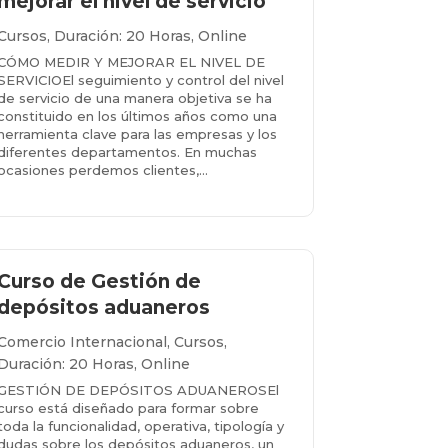
mejorar el nivel de servicio
Cursos
,
Duración: 20 Horas
,
Online
CÓMO MEDIR Y MEJORAR EL NIVEL DE
SERVICIOEl seguimiento y control del nivel
de servicio de una manera objetiva se ha
constituido en los últimos años como una
herramienta clave para las empresas y los
diferentes departamentos. En muchas
ocasiones perdemos clientes,...
Más info...
Curso de Gestión de
depósitos aduaneros
Comercio Internacional
,
Cursos
,
Duración: 20 Horas
,
Online
GESTIÓN DE DEPÓSITOS ADUANEROSEl
curso está diseñado para formar sobre
toda la funcionalidad, operativa, tipología y
dudas sobre los depósitos aduaneros, un