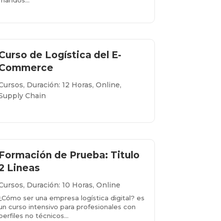
mandos...
Más info...
Curso de Logística del E-
Commerce
Cursos
,
Duración: 12 Horas
,
Online
,
Supply Chain
Más info...
Formación de Prueba: Titulo
2 Lineas
Cursos
,
Duración: 10 Horas
,
Online
¿Cómo ser una empresa logística digital? es
un curso intensivo para profesionales con
perfiles no técnicos…