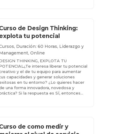
Más info...
Curso de Design Thinking:
explota tu potencial
Cursos
,
Duración: 60 Horas
,
Liderazgo y
Management
,
Online
DESIGN THINKING, EXPLOTA TU
POTENCIAL¿Te interesa liberar tu potencial
creativo y el de tu equipo para aumentar
tus capacidades y generar soluciones
exitosas en tu entorno? ¿Lo quieres hacer
de una forma innovadora, novedosa y
práctica? Si la respuesta es SÍ, entonces...
Más info...
Curso de como medir y