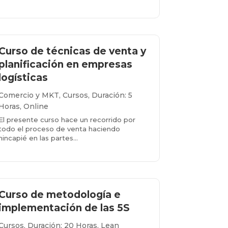
Más info...
Curso de técnicas de venta y
planificación en empresas
logísticas
Comercio y MKT
,
Cursos
,
Duración: 5
Horas
,
Online
El presente curso hace un recorrido por
todo el proceso de venta haciendo
hincapié en las partes…
Más info...
Curso de metodología e
implementación de las 5S
Cursos
,
Duración: 20 Horas
,
Lean