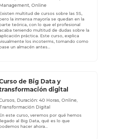
Management
,
Online
Existen multitud de cursos sobre las 5S,
pero la inmensa mayoría se quedan en la
parte teórica, con lo que el profesional
acaba teniendo multitud de dudas sobre la
aplicación práctica. Este curso, explica
visualmente los incoterms, tomando como
base un almacén antes...
Más info...
Curso de Big Data y
transformación digital
Cursos
,
Duración: 40 Horas
,
Online
,
Transformación Digital
En este curso, veremos por qué hemos
llegado al Big Data, qué es lo que
podemos hacer ahora…
Más info...