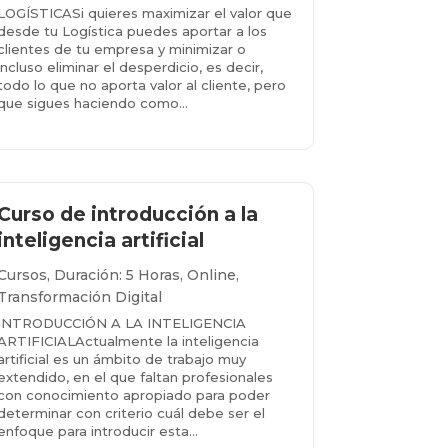
LOGÍSTICASi quieres maximizar el valor que
desde tu Logística puedes aportar a los
clientes de tu empresa y minimizar o
incluso eliminar el desperdicio, es decir,
todo lo que no aporta valor al cliente, pero
que sigues haciendo como...
Más info...
Curso de introducción a la
inteligencia artificial
Cursos
,
Duración: 5 Horas
,
Online
,
Transformación Digital
INTRODUCCIÓN A LA INTELIGENCIA
ARTIFICIALActualmente la inteligencia
artificial es un ámbito de trabajo muy
extendido, en el que faltan profesionales
con conocimiento apropiado para poder
determinar con criterio cuál debe ser el
enfoque para introducir esta...